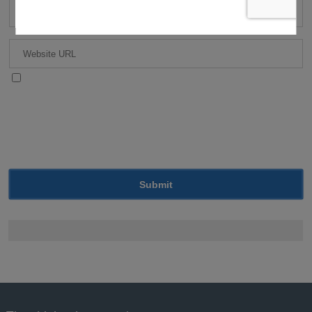
Noriu savo interneto naršyklėje išsaugoti vardą,
el. pašto adresą ir interneto puslapį, kad jų
nebereiktų įvesti iš naujo, kai kitą kartą vėl norėsiu
parašyti komentarą.