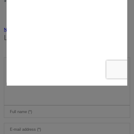
solvencia”, subrayan desde Codere.
Next Post
Previous Post
Leave a comment