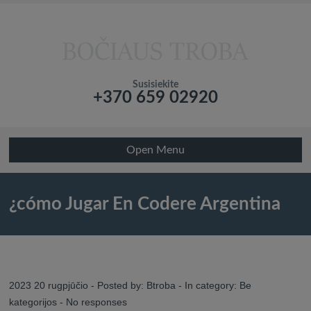
Susisiekite
+370 659 02920
Open Menu
¿cómo Jugar En Codere Argentina
On The Internet? Guía De Five
2023 20 rugpjūčio - Posted by:
Btroba
- In category:
Be
kategorijos
-
No responses