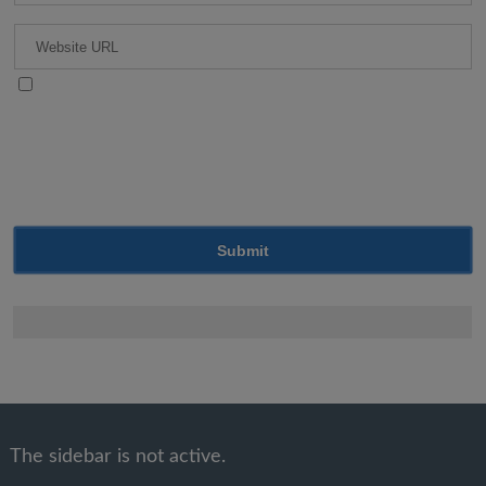
Noriu savo interneto naršyklėje išsaugoti vardą,
el. pašto adresą ir interneto puslapį, kad jų
nebereiktų įvesti iš naujo, kai kitą kartą vėl norėsiu
parašyti komentarą.
The sidebar is not active.