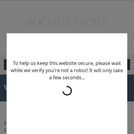
Susisiekite
Подтвердите что вы не робот!
+370 659 02920
Open Menu
Vulkan Vegas Telegram
2023 2 rugsėjo - Posted by:
Btroba
- In category:
Vulkan Vegas
Casino Bonus 1500 Promo Code 2023 220
-
No responses