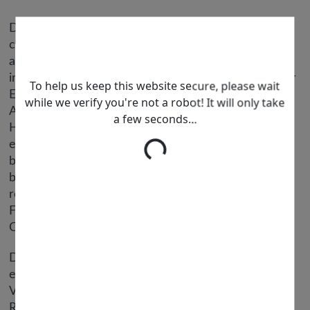
Das Design der Spielhalle wirkt hochmodern mit
Подтвердите что вы не робот!
coolen Animationen und bester Graphik, die nichts
als positiven Eindruck hinterlassen und das Auge
immer wieder erfreuen. Der Kundendienst zeigt per
E-Mail, per Live-Chat und per Telefon hocheffektive
Arbeit und ist jederzeit bereit Ihnen jede mögliche
Hilfe zu leisten. In den Online-Casino-Bedingungen
erfahren Sie, wie der Spieler seinen Bonus
beanspruchen kann. Der Einführungsbonus wird
beispielsweise an Spieler vergeben, die sich gerade
registriert und die ersten Einzahlung getätigt haben.
Falls der Bonus Teil in Werbeaktion ist, kann das
Casino andere Regeln anwenden, z.
Die Registrierung ist in weniger als einer Minute
erledigt. Positiv ist außerdem, dass man den Vulkan
Vegas Promo Code nicht unbedingt während der
Registrierung eintragen muss, sondern kann das