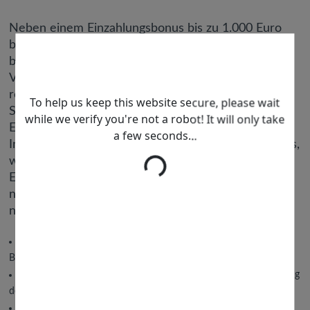
Neben einem Einzahlungsbonus bis zu 1.000 Euro
beinhaltet dieses noch 125 Freispiele für einen der
Подтвердите что вы не робот!
beliebten Slots. Ein weiterer Pluspunkt bei
VulkanVegas ist, dass auch Stammkunden von
regelmäßigen Bonusangeboten profitieren können.
So gibt es beispielsweise wöchentlich bis zu 2.000
Euro Cashback auf die erlittenen Verluste.
Informieren Sie sich auf der Webseite des Anbieters,
welche Aktionen im Vulkan Vegas Bonus Code mit
Einzahlung benötigen. Der No Deposit Bonus wird
nämlich nur an Spieler vergeben, die einen ganz
neuen Account registrieren.
Sollten Sie es innerhalb dieser fünf Tage nicht schaffen, die
Bonusbedingungen zu erfüllen, verfällt Ihr Gewinn.
Bonuscode wird nicht benötigt, Guthaben wird nach Bestätigung
der Handynummer aktiviert.
Nutzen Sie unsere Weiterleitung zum Anbieter und registrieren