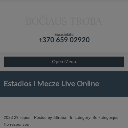
Susisiekite
+370 659 02920
Open Menu
Estadios I Mecze Live Online
Meczyki Za Darmo I Na Żywo
2023 29 liepos - Posted by:
Btroba
- In category:
Be kategorijos
-
No responses