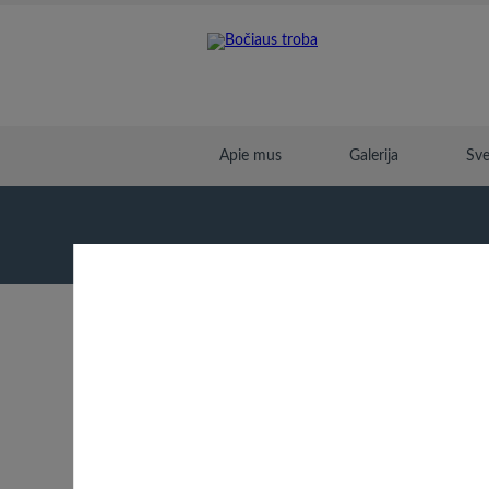
Apie mus
Galerija
Sve
2023 24 birželio - Posted by:
Btroba
- In catego
Content