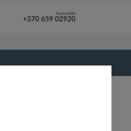
Susisiekite
+370 659 02920