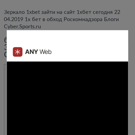
Роскомнадзора Блоги
Зеркало 1xbet зайти на сайт 1хбет сегодня 22
04.2019 1х бет в обход Роскомнадзора Блоги
Cyber.Sports.ru
Cyber.Sports.ru
Подтвердите что вы не робот!
букмекерская контора 1XBET
Зеркало рабочее на сегодня
Официальный сайт 1ХБЕТ
Content
Зеркало 1xbet
бет зеркало официального сайта
bet Зеркало Рабочее на сегодня прямо сейчас
Вывод средств и пополнение счета
Регистрация нового счета 1xbet
Регистрация по зеркальной ссылке сайта