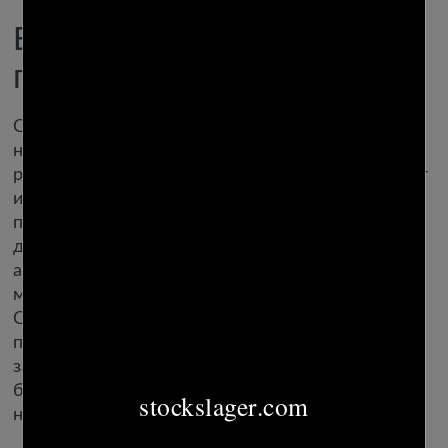
Вывод средств и
пополнение счета
Сложностей при такой схеме доступа у игроков
не возникает, но нужно ежедневно узнавать
рабочие ссылки. Для этого букмекер предлагает
использовать несколько способов, поэтому
подобрать удобный вариант решения проблем с
доступом. По итогу, вся процедура создания
аккаунта 1xbet займет у игрока не более 2-х
минут, что является большим преимуществом.
Сразу после этого, можно будет приступить к
пополнению счета и ставкам. Но не стоит
забывать о том, что 1хбет является мировым
брендом, о котором знает большинство людей
на планете, интересующихся ставками на спорт.