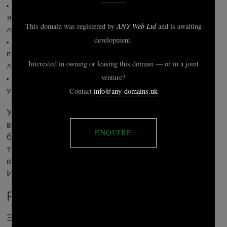
При проблемах с доступом к клубу следует использовать
зеркало рабочее на сегодня, которое поможет вам обойти
любую блокировку.
Так что, сделайте правильный выбор и ставьте только с
проверенным букмекером, который является абсолютным
лидером на рынке игорного бизнеса прямо сейчас.
При установке поставьте галочку, что вы согласны
устанавливать приложения из неизвестных источников.
У любого футбольного фаната снова есть
возможность заходить на сайт лучшей
букмекерской конторы и предсказывать исходы
топовых матчей. Особое внимание в ближайшее
время стоит уделить чемпионатам Германии,
Испании и Англии.
Регистрация нового счета 1xbet
Эти коды увеличивают лимит приветственного