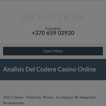
Susisiekite
+370 659 02920
Open Menu
Analisis Del Codere Casino Online
Sumado A Todo Lo La Cual Ofrece
2022 1 liepos - Posted by:
Btroba
- In category:
Be kategorijos
-
No responses