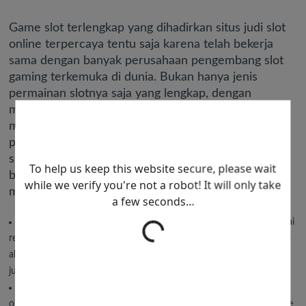
Game slot terlengkap yang dihadirkan situs judi slot
online terpercaya tentu saja karena telah bekerja
sama dengan banyak perusahaan pengembang slot
gaming terkemuka di dunia. Bukan hanya jenis
permainan slotnya saja yang lengkap, dengan
mengusung beberapa platform terbaik dipastikan
Подтвердите что вы не робот!
mudah menang. Sama halnya seperti game judi slot,
permainan-permainan judi lain yang juga disediakan
situs Murah4d menawarkan peluang menang yang
besar, keuntungan yang banyak dan pastinya akses
mudah dengan layanan judi pulsa terbaru saat ini.
Setelah mengisi form deposit segera lakukan transfer uang sesuai
rekening bank tujuan, dan setelah menerima pengiriman uang saldo
akun bermain Anda akan terupdate secara otomatis sesuai dengan
jumlah deposit.
Ketika mengalami kendala seorang player dari situs judi slot88
online24jam resmi terpercaya dapat menghubungi customer service