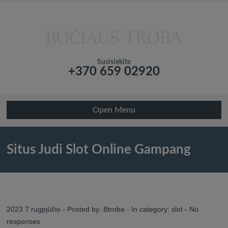
Susisiekite
+370 659 02920
Open Menu
Situs Judi Slot Online Gampang
Menang di Indonesia MainSlot88
2023 7 rugpjūčio - Posted by:
Btroba
- In category:
slot
-
No
responses