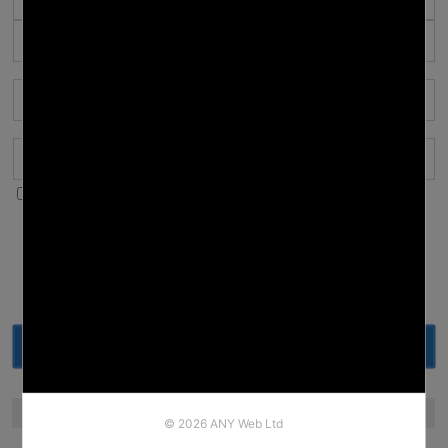
Noriu savo interneto naršyklėje išsaugoti vardą,
el. pašto adresą ir interneto puslapį, kad jų
nebereiktų įvesti iš naujo, kai kitą kartą vėl norėsiu
parašyti komentarą.