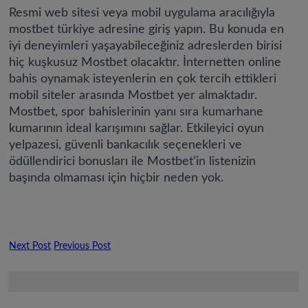
Resmi web sitesi veya mobil uygulama aracılığıyla
mostbet türkiye adresine giriş yapın. Bu konuda en
iyi deneyimleri yaşayabileceğiniz adreslerden birisi
hiç kuşkusuz Mostbet olacaktır. İnternetten online
bahis oynamak isteyenlerin en çok tercih ettikleri
mobil siteler arasında Mostbet yer almaktadır.
Mostbet, spor bahislerinin yanı sıra kumarhane
kumarının ideal karışımını sağlar. Etkileyici oyun
yelpazesi, güvenli bankacılık seçenekleri ve
ödüllendirici bonusları ile Mostbet’in listenizin
başında olmaması için hiçbir neden yok.
Next Post
Previous Post