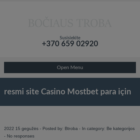
Susisiekite
+370 659 02920
Open Menu
resmi site Casino Mostbet para için
Mostbet çalışma aynasında
2022 15 gegužės - Posted by:
Btroba
- In category:
Be kategorijos
-
No responses