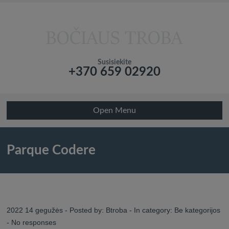
Susisiekite
+370 659 02920
Open Menu
Parque Codere
2022 14 gegužės - Posted by:
Btroba
- In category:
Be kategorijos
-
No responses