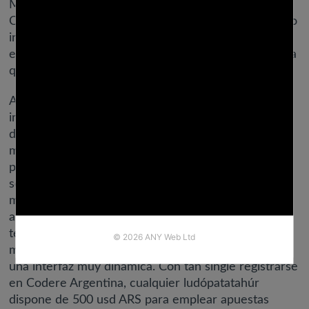
Mediante el servicio de atención al usuario de
Codere, podrás resolver cualquier modelo de duda o
incidencia. Con una mayor brevedad posible, el
equipo para soporte intentará satisfacer el problema
que tengas.
Aun así, es la decepción, puesto que apostar con
imágenes en vivo resulta insustituible. De no
disponer de ellas, tendrías que basar los dos tus
movimientos en los datos estadísticos, que en vivo
pueden llegar a new confundir. Le carência una
sección de póker en otros países y sera algo que
muchisimos usuarios extrañan. La misma te da voie
apostar desde una punto del país siempre que
tengas una buena conexión. Además, posee algunas
mismas utilidades o qual la versión para escritorio y
una interfaz muy dinámica. Con tan single registrarse
en Codere Argentina, cualquier ludópatatahúr
dispone de 500 usd ARS para emplear apuestas