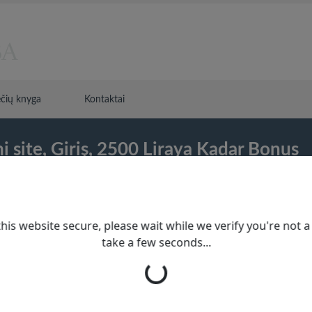
čių knyga
Kontaktai
 site, Giriş, 2500 Liraya Kadar Bonus
Подтвердите что вы не робот!
:
Be kategorijos
-
No responses