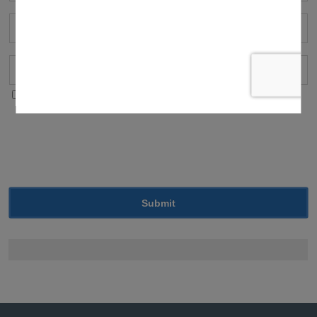
Noriu savo interneto naršyklėje išsaugoti vardą,
el. pašto adresą ir interneto puslapį, kad jų
nebereiktų įvesti iš naujo, kai kitą kartą vėl norėsiu
parašyti komentarą.