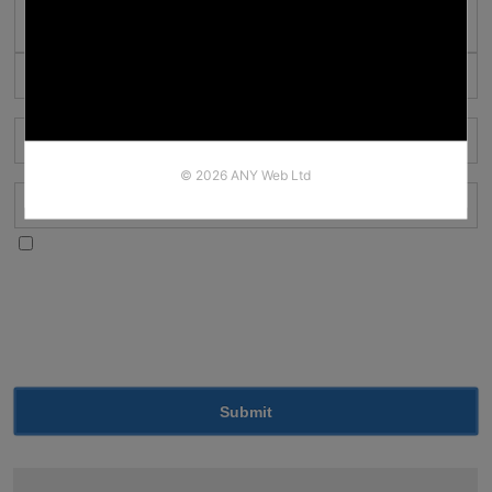
Noriu savo interneto naršyklėje išsaugoti vardą,
el. pašto adresą ir interneto puslapį, kad jų
nebereiktų įvesti iš naujo, kai kitą kartą vėl norėsiu
parašyti komentarą.