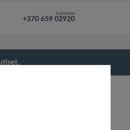
Susisiekite
+370 659 02920
tiset,