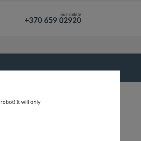
Susisiekite
+370 659 02920