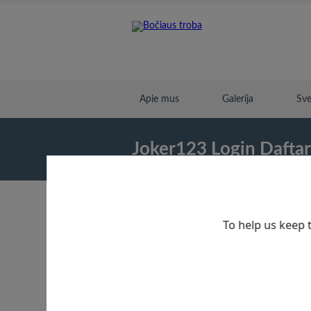
Apie mus
Galerija
Sve
Joker123 Login Daftar
2023 8 liepos - Posted by:
Btroba
- In category:
RTG Slots, atau yang biasa disebut sebaga
pecinta game slots di seluruh dunia. Sebag
sudah tidak perlu diragukan lagi reputas