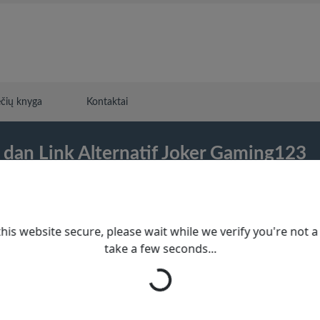
čių knyga
Kontaktai
 dan Link Alternatif Joker Gaming123
Подтвердите что вы не робот!
casino
-
No responses
i Realtime Gaming, merupakan pilihan terbaik bagi para
ai vendor terkenal dan terbaik di dunia judi online, Gila138
inya. Kami selalu mengutamakan mutu dan kualitas pelayanan