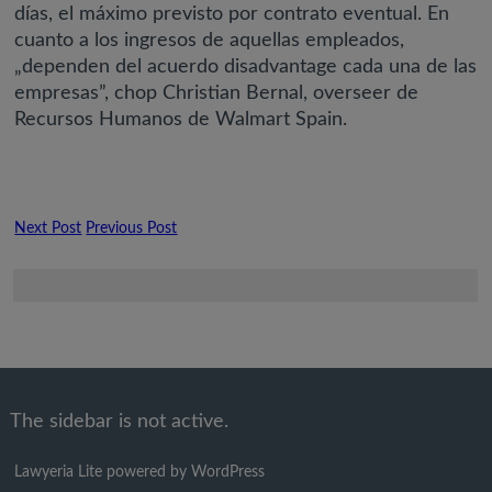
días, el máximo previsto por contrato eventual. En
cuanto a los ingresos de aquellas empleados,
„dependen del acuerdo disadvantage cada una de las
empresas”, chop Christian Bernal, overseer de
Recursos Humanos de Walmart Spain.
Next Post
Previous Post
The sidebar is not active.
Lawyeria Lite
powered by
WordPress