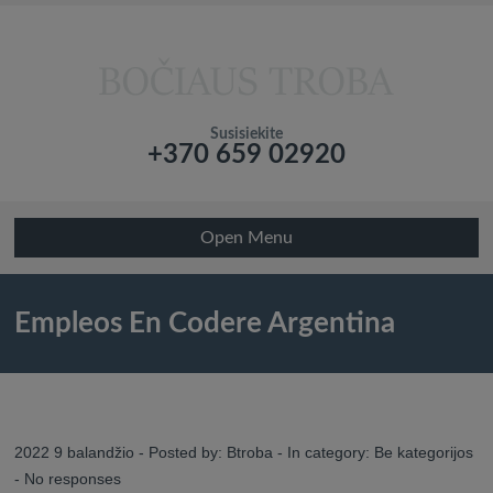
Susisiekite
+370 659 02920
Open Menu
Empleos En Codere Argentina
2022 9 balandžio - Posted by:
Btroba
- In category:
Be kategorijos
-
No responses