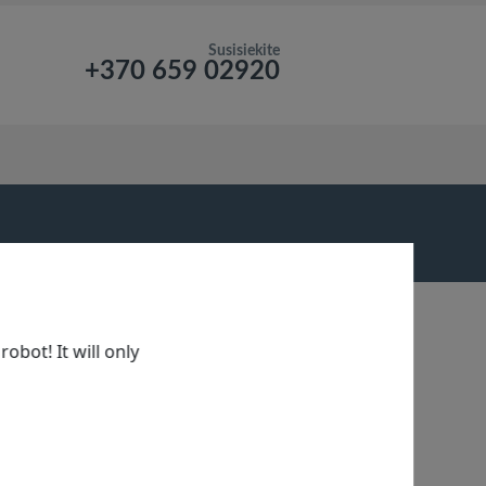
Susisiekite
+370 659 02920