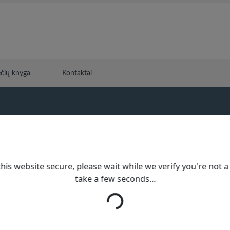
čių knyga
Kontaktai
Подтвердите что вы не робот!
ory:
Be kategorijos
-
No responses