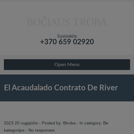
Susisiekite
+370 659 02920
Open Menu
El Acaudalado Contrato De River
Con Su Forma Sponsor
2023 20 rugpjūčio - Posted by:
Btroba
- In category:
Be
kategorijos
-
No responses