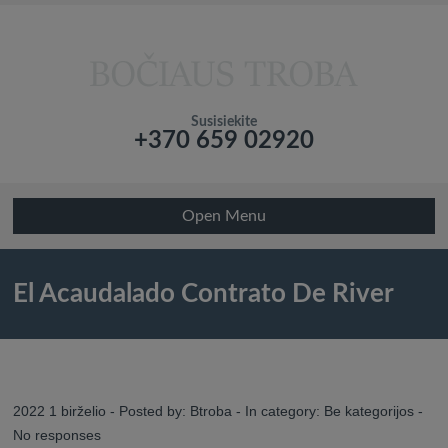
Susisiekite
+370 659 02920
Open Menu
El Acaudalado Contrato De River
Con Su Forma Sponsor
2022 1 birželio - Posted by:
Btroba
- In category:
Be kategorijos
-
No responses