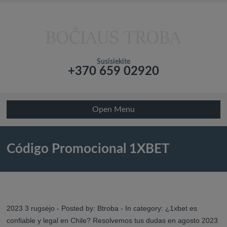
Susisiekite
+370 659 02920
Open Menu
Código Promocional 1XBET
Argentina: BCVIP válido en 2023
2023 3 rugsėjo - Posted by:
Btroba
- In category:
¿1xbet es
confiable y legal en Chile? Resolvemos tus dudas en agosto 2023