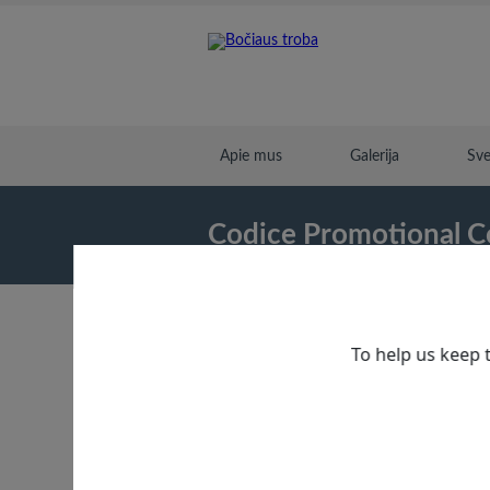
Apie mus
Galerija
Sve
Codice Promotional Co
2022 1 balandžio - Posted by:
Btroba
- In categ
Codice Promotional Codere: Luglio 2023 
Codere Casino Giud