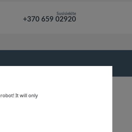
Susisiekite
+370 659 02920