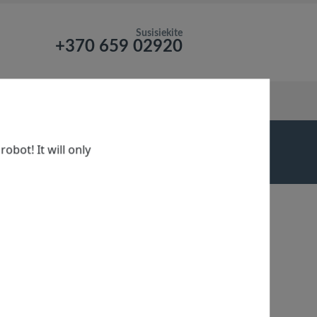
Susisiekite
+370 659 02920