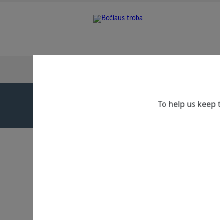
Apie mus
Galerija
Sve
2022 1 balandžio - Posted by:
Btroba
- In categ
Content