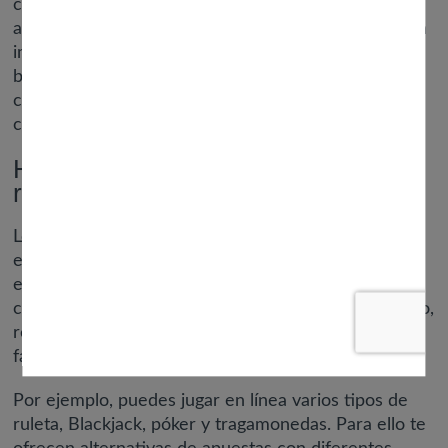
cuál funciona mejor para nuestro objetivo en las
apuestas. Es en ese aspecto que los momios son tan
importantes y nos permiten saber si realmente nos
beneficia la apuesta. En Codere podremos ver la
cuota de cada evento al seleccionarlo, además de
compartirnos sus predicciones, por supuesto.
Hemos ganado y es momento de
retirar
Los jugadores pueden utilizar dólares
estadounidenses como moneda del juego. También
está disponible una amplia gama de otras monedas,
como euros, hryvnias, coronas checas, lari georgiano,
real brasileño, etc. Este Sistema es muy práctico y
fácil de manejar para todo el público.
Por ejemplo, puedes jugar en línea varios tipos de
ruleta, Blackjack, póker y tragamonedas. Para ello te