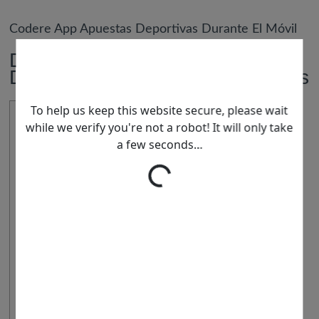
Codere App Apuestas Deportivas Durante El Móvil
Подтвердите что вы не робот!
Descarga La Codere App Está
Disponible Para Android Os E Ios
Content
Bono De Bienvenida De Codere México – Mira Todo
Lo Que Puedes Ganar
¿tiene Codere App Para Dar?
Aplicación Codere
Aplicación Para Codere Y Experiencia De Celular
¿cómo Descargar App Codere México En Google
Android?
Momios De Apuestas De Codere
¿es Legal Codere?