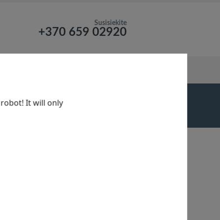
Susisiekite
+370 659 02920