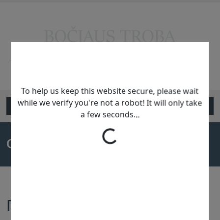
Подтвердите что вы не робот!
Susisiekite
+370 659 02920
Open Menu
Category: PinUp Russian
Пин Ап Pin up обзор