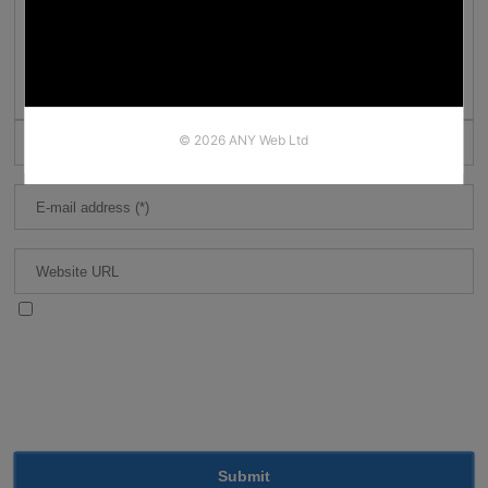
Noriu savo interneto naršyklėje išsaugoti vardą,
el. pašto adresą ir interneto puslapį, kad jų
nebereiktų įvesti iš naujo, kai kitą kartą vėl norėsiu
parašyti komentarą.