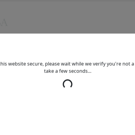
Подтвердите что вы не робот!
čių knyga
Kontaktai
ory:
Be kategorijos
-
No responses