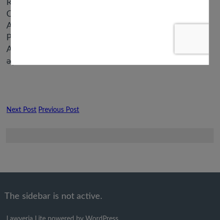
Rider, Age of Pirates, Bonus Joker 2, Book of
Champions, Silver Seas kimi oyunları məşhur Pin Up
Azerbaijan slotlarına nümunə göstərmək olar.
Populyarlığı bitməyən oyun Aviator Pin Up
Azərbaycan platformasında da istifadəçiləri
əyləndirir.
Next Post
Previous Post
The sidebar is not active.
Lawyeria Lite
powered by
WordPress