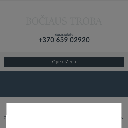
Susisiekite
+370 659 02920
Open Menu
Подтвердите что вы не робот!
2022 11 gegužės - Posted by:
Btroba
- In category:
Be kategorijos
-
No responses