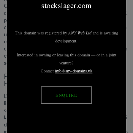
Google Stats per raccogliere informazioni anonime
come elle numero di visitatori del sito e le pagine più
popolari. Questo sito Web utilizza i cookie per
consentirci di offrirti los angeles migliore esperienza
utente possibile. Le informazioni sui cookie sono
memorizzate nel tuo browser ed eseguono funzioni
come riconoscerti quando ritorni sul nostro sito web
e aiutare arianne nostro team a new capire quali
sezioni del sito web trovi più interessanti e utili.
Fino A 10€ Added Bonus Gioca 10
Ricevi 10
L’unico business ancora operativo è ciò del gioco on
line anche se la mancanza degli eventi sportivi ha
sensibilmente ridotto l’offerta delle scommesse,
lasciando però la possibilità dalam accedere ai giochi
da casinò. Come abbiamo già detto, anche per
incassare le vincite Codere offre un servizio davvero