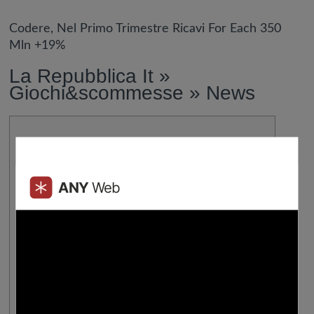
Codere, Nel Primo Trimestre Ricavi For Each 350
Mln +19%
La Repubblica It »
Giochi&scommesse » News
Content
Подтвердите что вы не робот!
Provider Su Codere Casino
In Cosa Consiste Arianne Bonus Benvenuto Casinò Di
Codere?
Codere: Caratteristiche Dell’offerta Scommesse
Codere, Nei 9 Mesi Ebitda +13%, 12: 44
Fino A 10€ Reward Gioca 10 Ricevi 10
Scommesse
Codere: L’opinione Di Mister Bingo