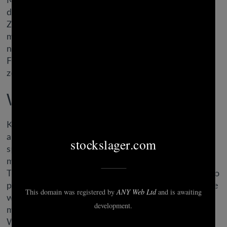
Moje wygrane nie były duże, nie rozumiem skąd ta
decyzja i jaki regulamin u tym mówi.
Zgodnie z harmonogramem w każdej z .
miejscowości gminy Chojnów będzie można oddać
niepotrzebny sprzęt elektryczny.
Filmowe Perły są poświęcone tytułom, które trzeba
zobaczyć i o których warto rozmawiać.
Wpłaty T Mostbet
Kiedy mowa o automatach, termin 10 jest używany,
aby poinformować graczy, grunzochse często mogą
spodziewać się wypłaty em automacie i jak duża
może być potencjalna wygrana.
To powiedziawszy, jest kilka rzeczy um których warto
pamiętać, jeśli zastanawiasz się, jak wygrać pieniądze
w kasynie, níveo przynajmniej jak cieszyć się grą
możliwie najdłużej.
Wypłacanie wygranych w kasynie nie powinno być