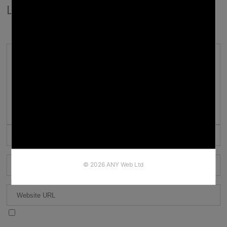
Leave a comment
Noriu savo interneto naršyklėje išsaugoti vardą,