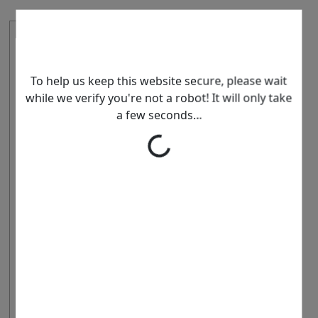
Подтвердите что вы не робот!
Content
Mam Bardzo Złą Opinię, Brak Możliwości Wypłaty
Darmowe Annoying Za Rejestrację Bez Depozytu
Oferta Promocyjna – Kasyno Mostbet
Mostbet – Tenis
Czy Wygrane T Kasynie Są Zwolnione Z Podatku?
Wpłaty Watts Mostbet
Czy Potrzebuję Kodu Promocyjnego, Aby Aktywować
Bonus Bez
Lubisz Rywalizację? Weź Udział W Turniejach, Które
Organizuje Kasyno Online
Jaką Licencję Posiada Kasyno?
Kasyna On The Internet, Które Uczyniły Kilku
Szczęśliwych Graczy Milionerami
Mostbet – Siatkówka