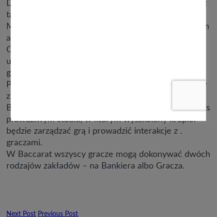
Dla tych którzy wolą automaty on-line warto wybrać
takie z wysokim RTP.
Możesz dowiedzieć się więcej na ten temat t naszym
artykule o grach z wysokim RTP.
Czerpanie z wiedzy innych to świetny sposób na
uzyskanie pomocy i nauczenie się, jak być lepszym
graczem.
Po zrealizowaniu zlecenia, czas przetwarzania zależy
z użytej metody płatności.
Baccarat unces krupierem na żywo odbywa się watts
prawdziwym studiu, w którym wyszkolony krupier
będzie zarządzać grą i prowadzić interakcje z .
graczami.
W Baccarat wszyscy gracze mogą dokonywać dwóch
rodzajów zakładów – na Bankiera albo Gracza.
Next Post
Previous Post