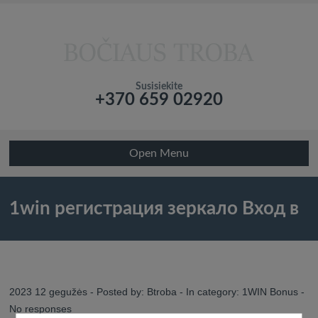
Susisiekite
+370 659 02920
Open Menu
1win регистрация зеркало Вход в
казино лев
2023 12 gegužės - Posted by:
Btroba
- In category:
1WIN Bonus
-
No responses