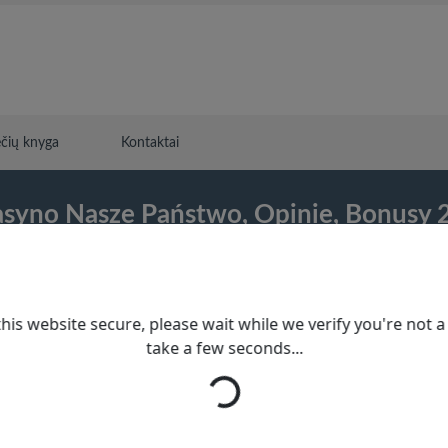
čių knyga
Kontaktai
asyno Nasze Państwo, Opinie, Bonusy 
Подтвердите что вы не робот!
:
Be kategorijos
-
No responses
postanawiają wybrać zaoferowanie graczom ciekawych
 stronę. Są one istotnie hojne, a większą ilość informacji na
niżej. Każde kasyno bez depozytu na naszej liście wydaje się