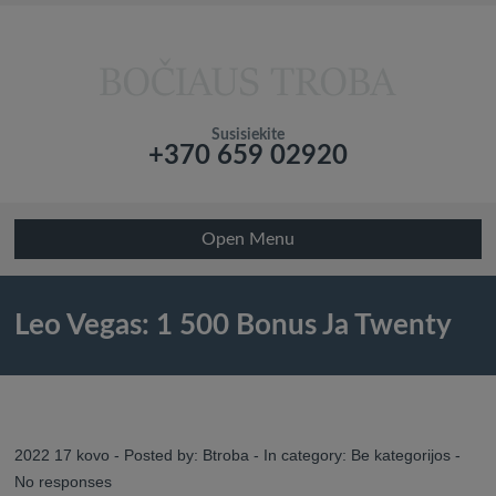
Susisiekite
+370 659 02920
Open Menu
Leo Vegas: 1 500 Bonus Ja Twenty
Five Käteiskierrosta
2022 17 kovo - Posted by:
Btroba
- In category:
Be kategorijos
-
No responses