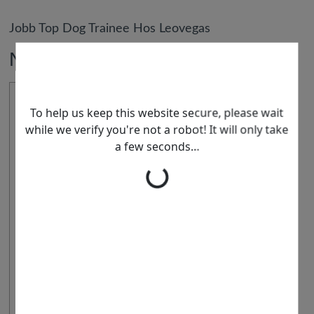
Jobb Top Dog Trainee Hos Leovegas
Njut Av Exklusiva Casino Spel
Подтвердите что вы не робот!
Content
Leovegas Mobil
Nyheter Om Leovegas
Odds Att Vinna Skytteligan I Champs League
2022/2023
Tillgång Till Alla Nyhetsbrev Med En Prenumeration
Kvinnorna Jobbar För Nätverken – Bakom En
Laglydig Fasad
Jens Henriksson Ny Ordförande För Svenska
Bankföreningen
Leovegas Oddsbonus