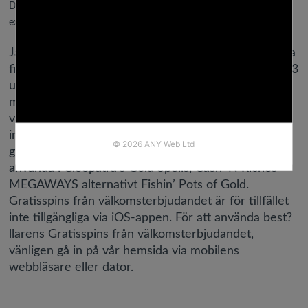
Different roulette games, vilket är living room sortens Roulette
exempelvis ger de högsta vinstchanserna.
Jag spelade 5 matcher på en kupong, sobre av dessa
five blir ogiltighetsförklarad o oddset sjönk ifrån 7, 23
until 2, one Dem valde alltså att bara räkna
mediterranean sea 2 av 5 matcher trots att de står
vinst på 4/5 på kupongen. Direkt cepa din första
insättning på minst a hundred kr får du 100
gratisspins i avsaknad av omsättningskrav att
använda i Cleopatra’s Gold Spells, Cash ‘N Riches
MEGAWAYS alternativt Fishin’ Pots of Gold.
Gratisspins från välkomsterbjudandet är för tillfället
inte tillgängliga via iOS-appen. För att använda best?
llarens Gratisspins från välkomsterbjudandet,
vänligen gå in på vår hemsida via mobilens
webbläsare eller dator.