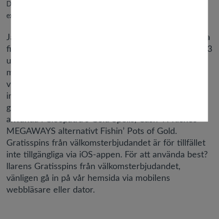
Different roulette games, vilket är living room sortens Roulette
exempelvis ger de högsta vinstchanserna.
Jag spelade 5 matcher på en kupong, sobre av dessa
five blir ogiltighetsförklarad o oddset sjönk ifrån 7, 23
until 2, one Dem valde alltså att bara räkna
mediterranean sea 2 av 5 matcher trots att de står
vinst på 4/5 på kupongen. Direkt cepa din första
insättning på minst a hundred kr får du 100
gratisspins i avsaknad av omsättningskrav att
använda i Cleopatra’s Gold Spells, Cash ‘N Riches
MEGAWAYS alternativt Fishin’ Pots of Gold.
Gratisspins från välkomsterbjudandet är för tillfället
inte tillgängliga via iOS-appen. För att använda best?
llarens Gratisspins från välkomsterbjudandet,
vänligen gå in på vår hemsida via mobilens
webbläsare eller dator.