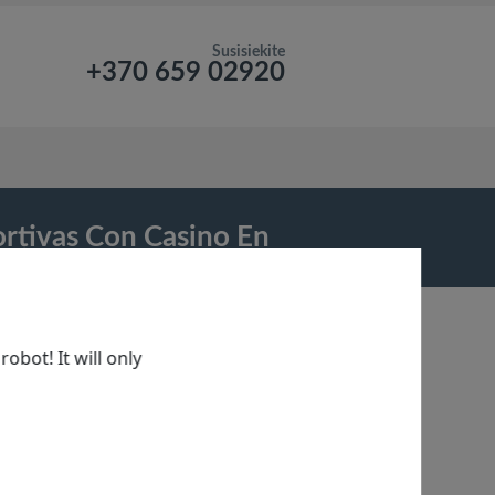
Susisiekite
+370 659 02920
rtivas Con Casino En