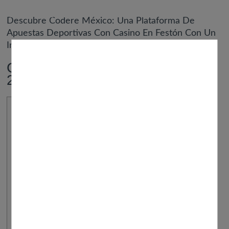
Con Casino En Festón Con Un
Descubre Codere México: Una Plataforma De
Apuestas Deportivas Con Casino En Festón Con Un
Increíble Bono De Bienvenida
Подтвердите что вы не робот!
Increíble Bono De Bienvenida
Cupón Codere México Códigos
2023
Content
¿qué Es Codere Casino Y Cómo Abrir Una
Cuidado?
Código Promocional Codere
Triplica Tu Primer Depósito Hasta $5, 500 Mxn Con
Pase Codere De Bienvenida
Mvp De Codere
Guía De Póker Online: ¿cómo Sumado A Dónde