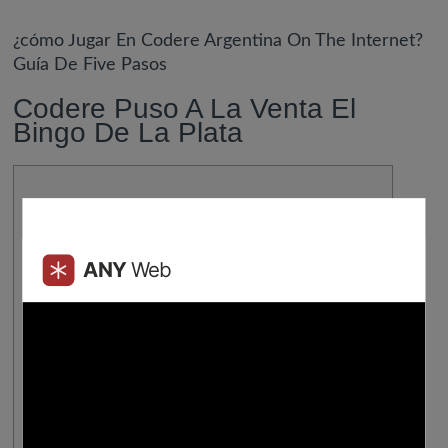
Pasos
¿cómo Jugar En Codere Argentina On The Internet?
Guía De Five Pasos
Codere Puso A La Venta El
Bingo De La Plata
Content
Подтвердите что вы не робот!
Tres Hermanos Vendieron Su Empresa Y Crearon Una
Marca Que Ganó Un Internacional Y La Libertadores
Llegó Desde Rusia, Abrió Una Carnicería Y Su Fruto
Creó Una Icónica Marca De Salchichas
„me Decían Fideos Con Tuco” El Nuevo Spot De
Santilli Para Competir Enemistad Kicillof En Los Angeles
Provincia
Aprueban Nuevo Tipo De Factura Para Aysa Con