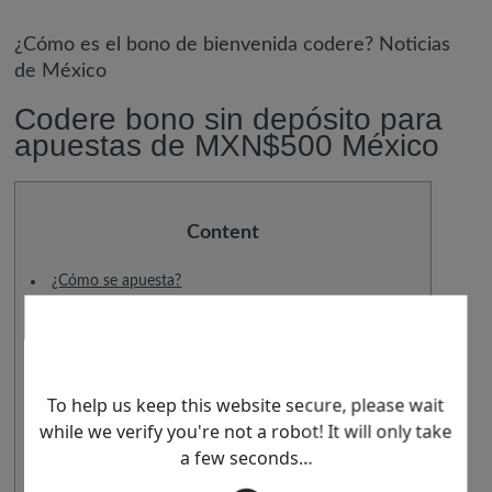
¿Cómo es el bono de bienvenida codere? Noticias
de México
Codere bono sin depósito para
apuestas de MXN$500 México
Content
¿Cómo se apuesta?
¿cómo Comprar Utilizando Un Código Promocional
Подтвердите что вы не робот!
En Codere?
Bono Coder: ¿Qué otros bonos hay?
Codere te da hasta $5,000 mxn para tus apuestas en
partidos de la NBA con este cupón ¡Regístrate!
Everspace 2: “Xbox Game Pass brinda la oportunidad
de mejores juegos para todos” #Games