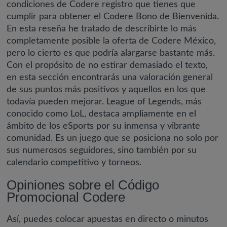
condiciones de Codere registro que tienes que
cumplir para obtener el Codere Bono de Bienvenida.
En esta reseña he tratado de describirte lo más
completamente posible la oferta de Codere México,
pero lo cierto es que podría alargarse bastante más.
Con el propósito de no estirar demasiado el texto,
en esta sección encontrarás una valoración general
de sus puntos más positivos y aquellos en los que
todavía pueden mejorar. League of Legends, más
conocido como LoL, destaca ampliamente en el
ámbito de los eSports por su inmensa y vibrante
comunidad. Es un juego que se posiciona no solo por
sus numerosos seguidores, sino también por su
calendario competitivo y torneos.
Opiniones sobre el Código
Promocional Codere
Así, puedes colocar apuestas en directo o minutos