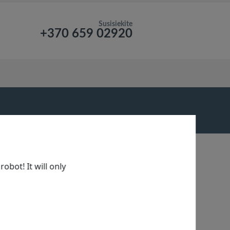
Susisiekite
+370 659 02920