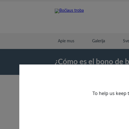
Apie mus
Galerija
Sve
¿Cómo es el bono de 
2022 27 liepos - Posted by:
Btroba
- In category
¿Cómo es el bono de bienvenida codere? 
Codere bono sin dep