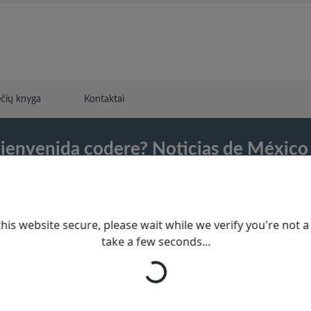
čių knyga
Kontaktai
bienvenida codere? Noticias de México
Подтвердите что вы не робот!
:
Be kategorijos
-
No responses
Noticias de México
ósito para apuestas de