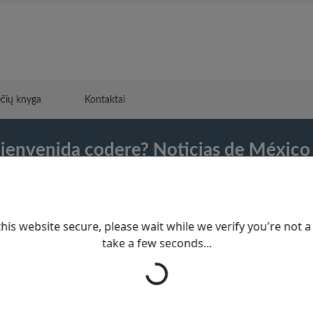
čių knyga
Kontaktai
bienvenida codere? Noticias de México
Подтвердите что вы не робот!
:
Be kategorijos
-
No responses
Noticias de México
ósito para apuestas de