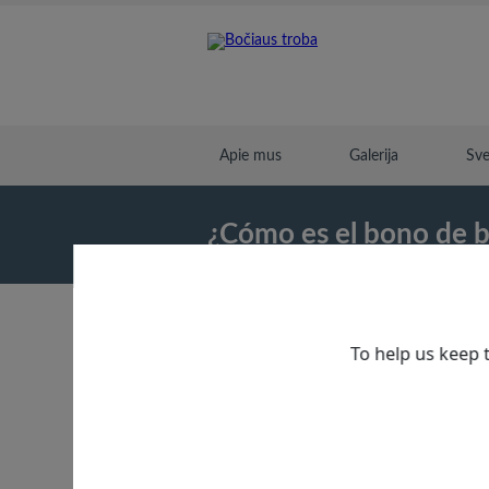
Apie mus
Galerija
Sve
¿Cómo es el bono de 
2022 27 liepos - Posted by:
Btroba
- In category
¿Cómo es el bono de bienvenida codere? 
Codere bono sin dep