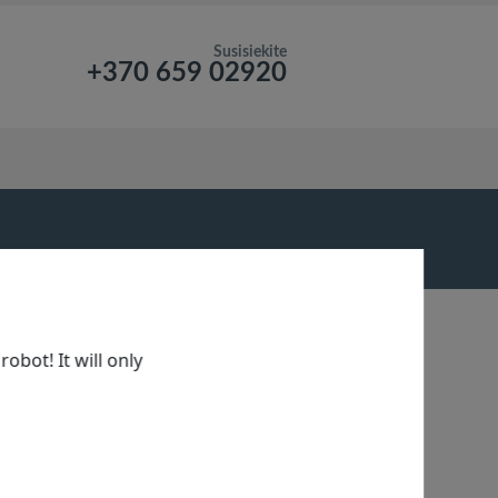
Susisiekite
+370 659 02920