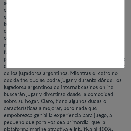
sensación de intriga “en vivo”. La regulación de mis
casinos online durante Argentina es difícil, y por eso
el gobierno, dentre otras formas, intenta restringir
las actividades, complicando el depósito de fondos
durante las cuentas de casinos online. Los casinos
online que aceptan jugadores latinos cuentan con
métodos de depósito sumado a extracción que
funcionan correctamente y boy rápidos para la cual
puedas comenzar a jugar sin demoras. Los juegos de
casino online todos los dias serán populares no meio
de los jugadores argentinos. Mientras el cetro no
decida the qué se podra jugar y durante dónde, los
jugadores argentinos de internet casinos online
buscarán jugar y divertirse desde la comodidad
sobre su hogar. Claro, tiene algunos dudas o
características a mejorar, pero nada que
empobrezca genial la experiencia para juego, a
pequeno que para vos sea primordial que la
plataforma marine atractiva e intuitiva al 100%.