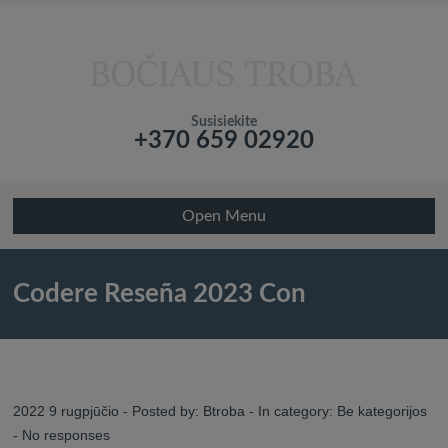
Susisiekite
+370 659 02920
Open Menu
Codere Reseña 2023 Con
Opiniones, Review Con Bonos
2022 9 rugpjūčio - Posted by:
Btroba
- In category:
Be kategorijos
-
No responses