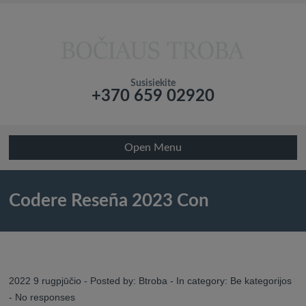
Susisiekite
+370 659 02920
Open Menu
Codere Reseña 2023 Con
Opiniones, Review Con Bonos
2022 9 rugpjūčio - Posted by:
Btroba
- In category:
Be kategorijos
-
No responses