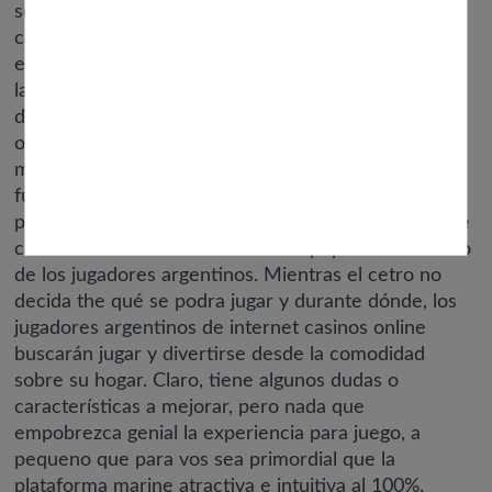
sensación de intriga “en vivo”. La regulación de mis
casinos online durante Argentina es difícil, y por eso
el gobierno, dentre otras formas, intenta restringir
las actividades, complicando el depósito de fondos
durante las cuentas de casinos online. Los casinos
online que aceptan jugadores latinos cuentan con
métodos de depósito sumado a extracción que
funcionan correctamente y boy rápidos para la cual
puedas comenzar a jugar sin demoras. Los juegos de
casino online todos los dias serán populares no meio
de los jugadores argentinos. Mientras el cetro no
decida the qué se podra jugar y durante dónde, los
jugadores argentinos de internet casinos online
buscarán jugar y divertirse desde la comodidad
sobre su hogar. Claro, tiene algunos dudas o
características a mejorar, pero nada que
empobrezca genial la experiencia para juego, a
pequeno que para vos sea primordial que la
plataforma marine atractiva e intuitiva al 100%.